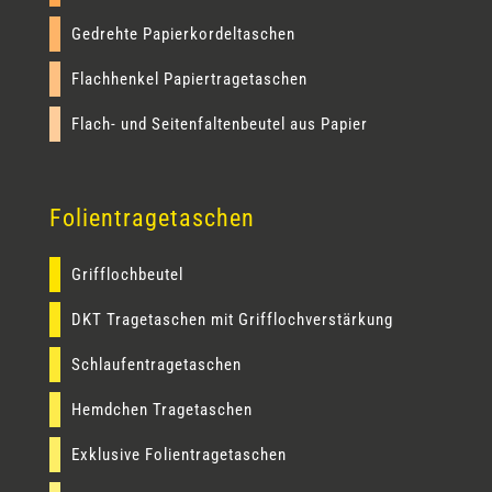
Gedrehte Papierkordeltaschen
Flachhenkel Papiertragetaschen
Flach- und Seitenfaltenbeutel aus Papier
Folientragetaschen
Grifflochbeutel
DKT Tragetaschen mit Grifflochverstärkung
Schlaufentragetaschen
Hemdchen Tragetaschen
Exklusive Folientragetaschen