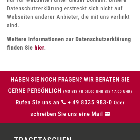
Datenschutzerklärung erstreckt sich nicht auf
Webseiten anderer Anbieter, die mit uns verlinkt
sind.
Weitere Informationen zur Datenschutzerklärung
finden Sie
hier
.
HABEN SIE NOCH FRAGEN? WIR BERATEN SIE
GERNE PERSÖNLICH
(MO BIS FR 08:00 UHR BIS 17:00 UHR)
Rufen Sie uns an
+ 49 8035 983-0

Oder
schreiben Sie uns eine Mail
