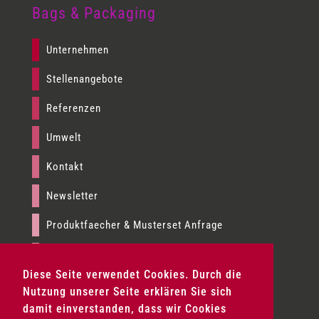
Bags & Packaging
Unternehmen
Stellenangebote
Referenzen
Umwelt
Kontakt
Newsletter
Produktfaecher & Musterset Anfrage
Presse
Diese Seite verwendet Cookies. Durch die
Impressum
Nutzung unserer Seite erklären Sie sich
damit einverstanden, dass wir Cookies
AGB