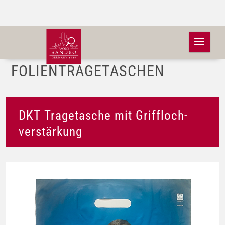
FOLIEN­TRAGETASCHEN
DKT Tragetasche mit Griffloch­
verstärkung